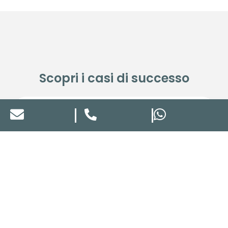
Scopri i casi di successo
Nuovi servizi e rebranding
GG8 Hotel & Suite SPA
Gualdo Tadino, Umbria